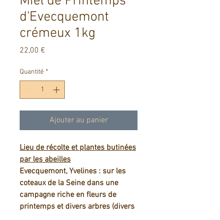
Miel de Printemps
d'Evecquemont
crémeux 1kg
Prix
22,00 €
Quantité
*
Ajouter au panier
Lieu de récolte et plantes butinées
par les abeilles
Evecquemont, Yvelines : sur les
coteaux de la Seine dans une
campagne riche en fleurs de
printemps et divers arbres (divers
arbres fruitiers, colza, …).