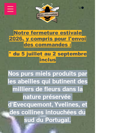
Notre fermeture estivale
2026, y compris pour l'envoi
des commandes :
* du 5 juillet au 2 septembre
inclus
Nos purs miels produits par
les abeilles qui butinent des
milliers de fleurs dans la
nature préservée ​
d'Evecquemont, Yvelines, et
des collines intouchées du
sud du Portugal.