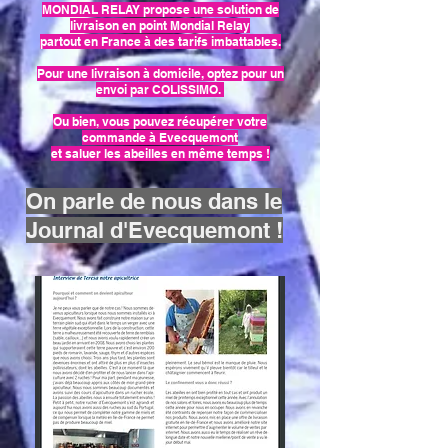
MONDIAL RELAY propose une solution de
livraison en point Mondial Relay
partout en France à des tarifs imbattables.
Pour une livraison à domicile,
optez pour un
envoi par COLISSIMO.
Ou bien, vous pouvez récupérer votre
commande à Evecquemont
et saluer les abeilles en même temps !
On parle de nous dans le
Journal d'Evecquemont !