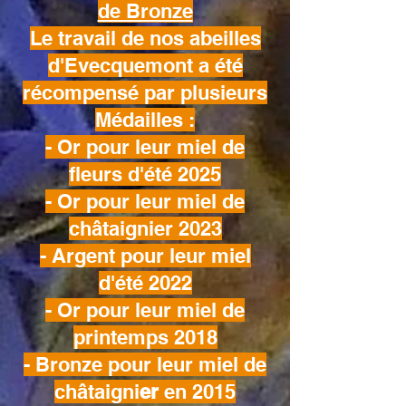
de Bronze
Le travail de nos abeilles
d'Evecquemont a été
récompensé par plusieurs
Médailles :
- Or pour leur miel de
fleurs d'été 2025
- Or pour leur miel de
châtaignier 2023
- Argent pour leur miel
d'été 2022
- Or pour leur miel de
printemps 2018
- Bronze pour leur miel de
châtaigni
er
en 2015