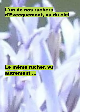
L'un de nos ruchers
d'Evecquemont, vu du ciel
Le même rucher, vu
autrement ...