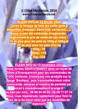
©
Chloé Mackenzie, 2024
www.chloemackenzie.net
FLASH INFO du 23 février 2024
Avec la hausse de tous les coûts (pots,
étiquettes, transport, électricité, carburant, ...),
nous avons été contraints d'augmenter
légèrement le prix de vente de nos miels :
1€ de plus pour les pots de 250g et 500g et
2€ de plus pour les pots d'un kg
250g : 7€
500g : 12€
1kg : 22€
FLASH INFO du 13 novembre 2022
Nous livrons GRATUITEMENT dans un rayon de
20km d'Evecque
mont pour les commandes de
100€ minimum. Choisissez vos produits sur la
page 'Boutique', puis transmettez-n
ous votre
commande, adresse et numéro de portable par
email à
mielsdexception@orange.fr
ou bien par sms :
06 88 94 36 60
/
06 08 71 67 14
Nous vous répondrons rapidement pour fixer le
jour de la livraison ainsi que les modalités de
réglement.