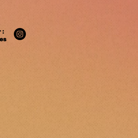
 :
les