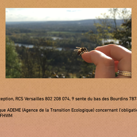
Exception, RCS Versailles 802 208 074, 9 sente du bas des Bourdins 7
que ADEME (Agence de la Transition Ecologique) concernant l'obliga
01FHWM