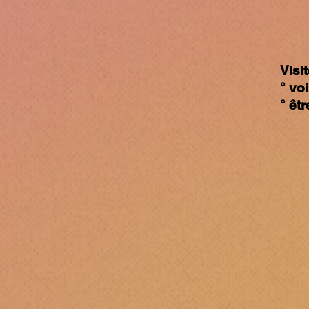
Visi
° vo
° êt