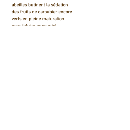
abeilles butinent la sédation
des fruits de caroubier encore
verts en pleine maturation
pour fabriquer ce miel.
Goût
Caramel, réglisse, très intense,
riche.
Apparence et texture
Brun foncé rougeâtre, liquide
épais, cristallisation lente
Prix en euros :
250g = 7 / 500g =
12 / 1kg = 22
Résumé de l'article
Miel de caractère. Goût de caramel,
mélasse.
Couleur marron rougeâtre très foncé à
la récolte. Cristallisation très lente.