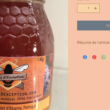
Aj
Résumé de l'article
Miel doux. Goût de frui
bouche.
Couleur marron ambré à 