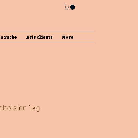
la ruche
Avis clients
More
mboisier 1kg