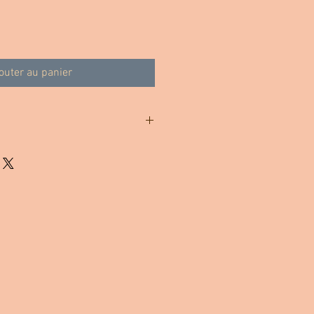
outer au panier
ts rouge, légèrement acidulé en fin de
la récolte. Cristallisation rapide.