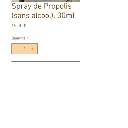
Spray de Propolis
(sans alcool), 30ml
Prix
15,00 €
Quantité
*
Ajouter au panier
Spray de propolis sans alcool avec
miel d'eucalyptus.
A vaporiser directement sur la
gorge.